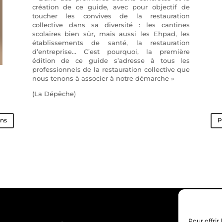
création de ce guide, avec pour objectif de
toucher les convives de la restauration
collective dans sa diversité : les cantines
scolaires bien sûr, mais aussi les Ehpad, les
établissements de santé, la restauration
d’entreprise… C’est pourquoi, la première
édition de ce guide s’adresse à tous les
professionnels de la restauration collective que
nous tenons à associer à notre démarche »
(La Dépêche)
ons
P
Pour offrir