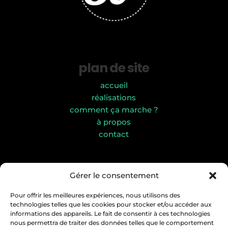
plan de site
accueil
réalisations
comment ça marche ?
à propos
contact
appelez-nous…
Gérer le consentement
Pour offrir les meilleures expériences, nous utilisons des
07 71 86 01 48
technologies telles que les cookies pour stocker et/ou accéder aux
informations des appareils. Le fait de consentir à ces technologies
marie.so.graphic@gmail.com
nous permettra de traiter des données telles que le comportement