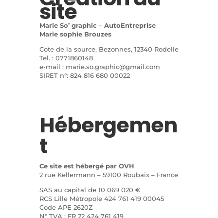
site
Marie So’ graphic – AutoEntreprise
Marie sophie Brouzes
Cote de la source, Bezonnes, 12340 Rodelle
Tel. : 0771860148
e-mail : marie.so.graphic@gmail.com
SIRET n°: 824 816 680 00022
Hébergemen
t
Ce site est hébergé par OVH
2 rue Kellermann – 59100 Roubaix – France
SAS au capital de
10 069 020 €
RCS Lille Métropole 424 761 419 00045
Code APE 2620Z
N° TVA : FR 22 424 761 419